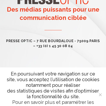
Des médias puissants pour une
communication ciblée
PRESSE OPTIC – 7 RUE BOURDALOUE - 75009 PARIS
– +33 (0) 1 45 30 08 04
En poursuivant votre navigation sur ce
site, vous acceptez l’utilisation de cookies
notamment pour réaliser
des statistiques de visites afin d’optimiser
© Copyright PresseOptic 2020 – Création
Agence Webli
la fonctionnalité du site.
Pour en savoir plus et paramétrer les
Mentions Légales
–
Confidentialité
–
Devenir annonceur
–