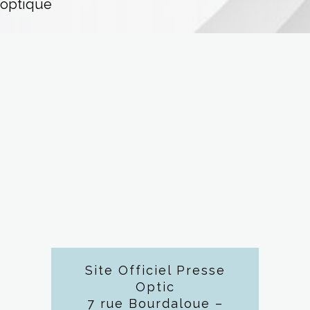
optique
Site Officiel Presse
Optic
7 rue Bourdaloue –