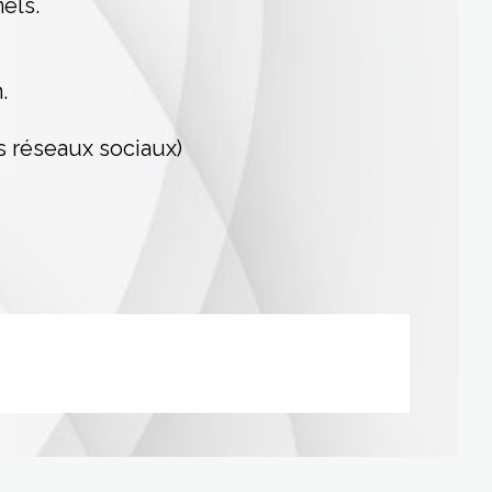
els.
.
s réseaux sociaux)